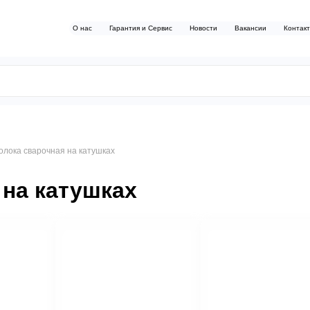
О нас
Гарантия и Сервис
Новости
Вакансии
Контак
олока сварочная на катушках
на катушках