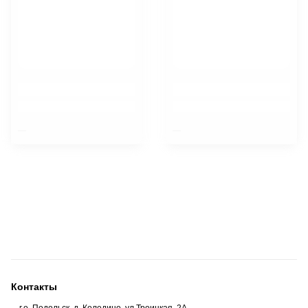
$nbsp;
$nbsp;
Контакты
г.о. Подольск, д. Коледино, ул.Троицкая, 2А