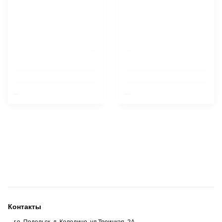
$nbsp;
$nbsp;
Контакты
г.о. Подольск, д. Коледино, ул.Троицкая, 2А